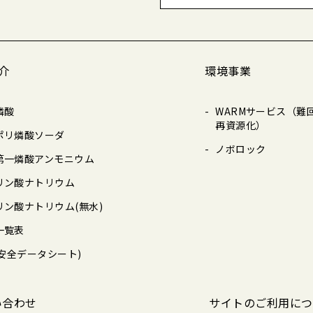
介
環境事業
燐酸
WARMサービス（難
再資源化）
ポリ燐酸ソーダ
ノボロック
第一燐酸アンモニウム
リン酸ナトリウム
リン酸ナトリウム(無水)
一覧表
(安全データシート)
い合わせ
サイトのご利用につ