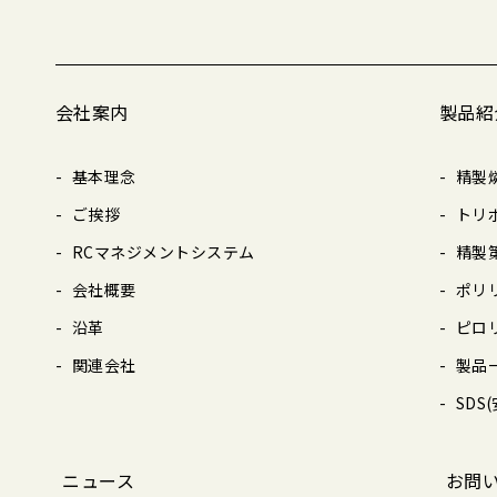
会社案内
製品紹
基本理念
精製
ご挨拶
トリ
RCマネジメントシステム
精製
会社概要
ポリ
沿革
ピロ
関連会社
製品
SDS
ニュース
お問