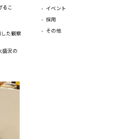
げるこ
イベント
採用
その他
用した観察
大盛況の