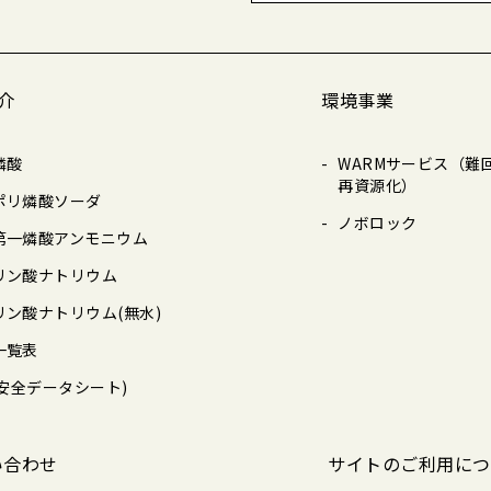
介
環境事業
燐酸
WARMサービス（難
再資源化）
ポリ燐酸ソーダ
ノボロック
第一燐酸アンモニウム
リン酸ナトリウム
リン酸ナトリウム(無水)
一覧表
(安全データシート)
い合わせ
サイトのご利用につ