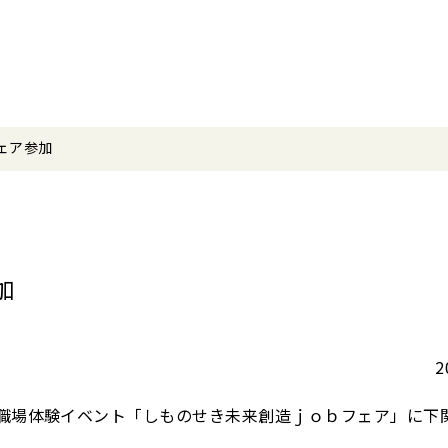
ェア参加
加
2
職場体験イベント
「しものせき未来創造ｊｏｂフェア」に下