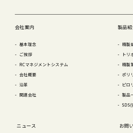
会社案内
製品紹
基本理念
精製
ご挨拶
トリ
RCマネジメントシステム
精製
会社概要
ポリ
沿革
ピロ
関連会社
製品
SDS
ニュース
お問