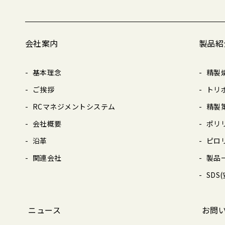
会社案内
製品紹
基本理念
精製
ご挨拶
トリ
RCマネジメントシステム
精製
会社概要
ポリ
沿革
ピロ
関連会社
製品
SDS
ニュース
お問