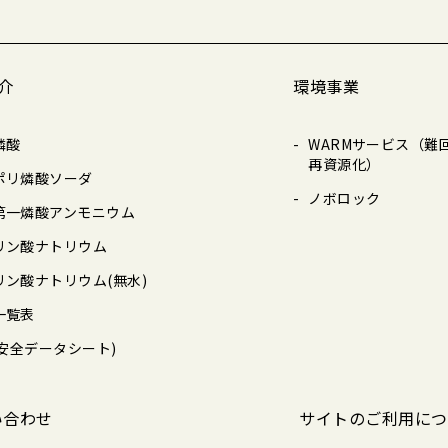
介
環境事業
燐酸
WARMサービス（難
再資源化）
ポリ燐酸ソーダ
ノボロック
第一燐酸アンモニウム
リン酸ナトリウム
リン酸ナトリウム(無水)
一覧表
(安全データシート)
い合わせ
サイトのご利用につ